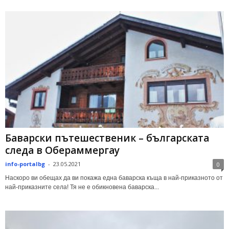
Баварски пътешественик – българската
следа в Обераммергау
info-portalbg
-
23.05.2021
0
Наскоро ви обещах да ви покажа една баварска къща в най-приказното от
най-приказните села! Тя не е обикновена баварска...