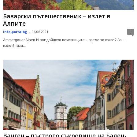
Баварски пътешественик – излет в
Алпите
info-portalbg
-
06.06.2021
0
Ammergauer Alpen И пак дойдоха почивниците – време за какво? За…
излет! Тази...
Ванген – пъстрото съкровище на Баден-