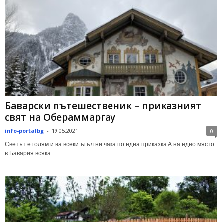
Баварски пътешественик – приказният
свят на Обераммаргау
info-portalbg
-
19.05.2021
0
Светът е голям и на всеки ъгъл ни чака по една приказка А на едно място
в Бавария всяка...