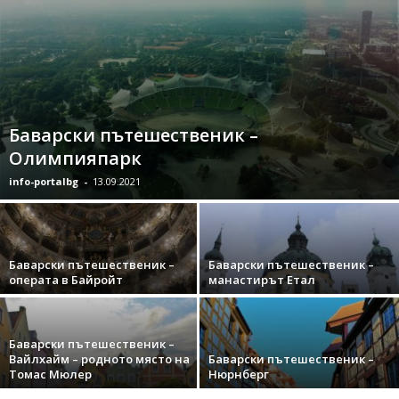
Баварски пътешественик –
Олимпияпарк
info-portalbg
-
13.09.2021
Баварски пътешественик –
Баварски пътешественик –
операта в Байройт
манастирът Етал
Баварски пътешественик –
Вайлхайм – родното място на
Баварски пътешественик –
Томас Мюлер
Нюрнберг