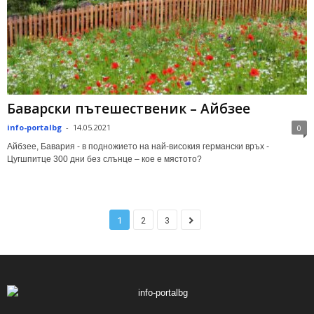
Баварски пътешественик – Айбзее
info-portalbg
-
14.05.2021
0
Айбзее, Бавария - в подножието на най-високия германски връх -
Цугшпитце 300 дни без слънце – кое е мястото?
1
2
3