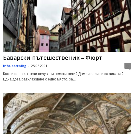
Баварски пътешественик – Фюрт
info-portalbg
-
25.06.2021
0
Как ви понасят тези нечувани немски жеги? Домъчня ли ви за зимата?
Eдна доза разхлаждане с едно място, за...