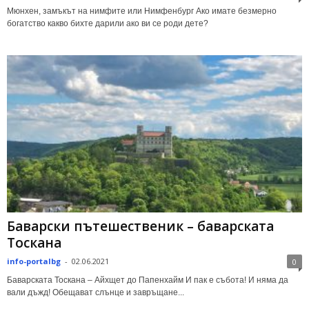
Мюнхен, замъкът на нимфите или Нимфенбург Ако имате безмерно
богатство какво бихте дарили ако ви се роди дете?
Баварски пътешественик – баварската
Тоскана
info-portalbg
-
02.06.2021
0
Баварската Тоскана – Айхщет до Папенхайм И пак е събота! И няма да
вали дъжд! Обещават слънце и завръщане...