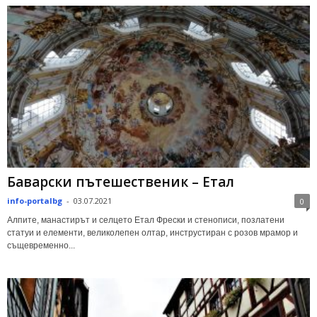
Баварски пътешественик – Етал
info-portalbg
-
03.07.2021
0
Алпите, манастирът и селцето Етал Фрески и стенописи, позлатени
статуи и елементи, великолепен олтар, инструстиран с розов мрамор и
същевременно...