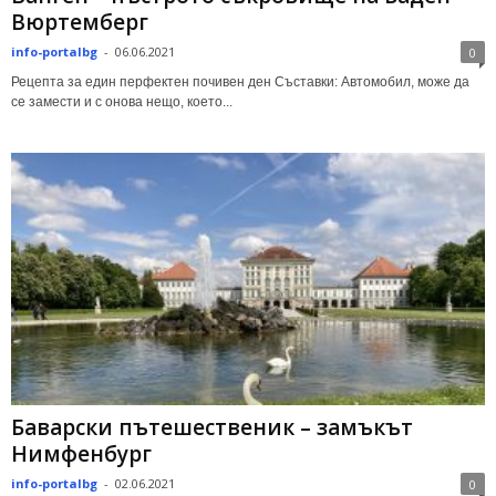
Вюртемберг
info-portalbg
-
06.06.2021
0
Рецепта за един перфектен почивен ден Съставки: Автомобил, може да
се замести и с онова нещо, което...
Баварски пътешественик – замъкът
Нимфенбург
info-portalbg
-
02.06.2021
0