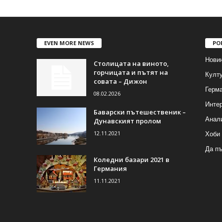
EVEN MORE NEWS
PO
Нови
Столицата на виното,
горчицата и пътят на
Култу
совата – Дижон
Герма
08.02.2026
Инте
Баварски пътешественик –
Анал
Дунавският пролом
12.11.2021
Хоби
Да п
Коледни базари 2021 в
Германия
11.11.2021