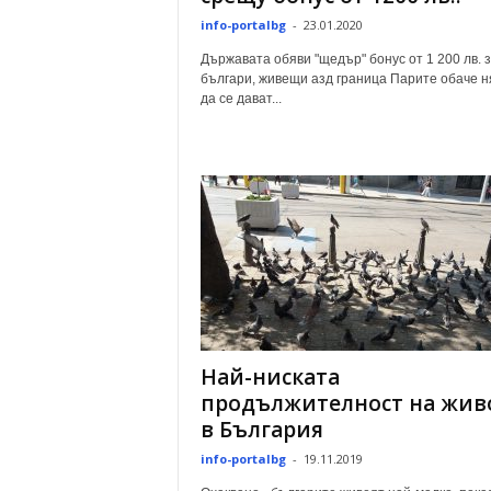
info-portalbg
-
23.01.2020
Държавата обяви "щедър" бонус от 1 200 лв. 
българи, живещи азд граница Парите обаче 
да се дават...
Най-ниската
продължителност на живо
в България
info-portalbg
-
19.11.2019