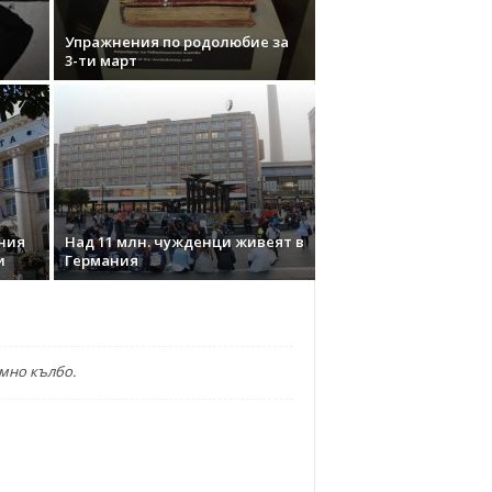
Упражнения по родолюбие за
3-ти март
ния
Над 11 млн. чужденци живеят в
и
Германия
емно кълбо.