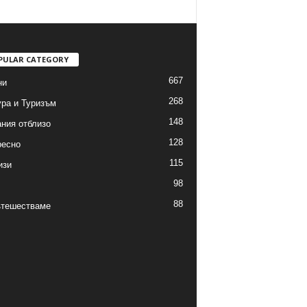
PULAR CATEGORY
667
ни
268
ра и Туризъм
148
ния отблизо
128
ресно
115
изи
98
88
ътешестваме