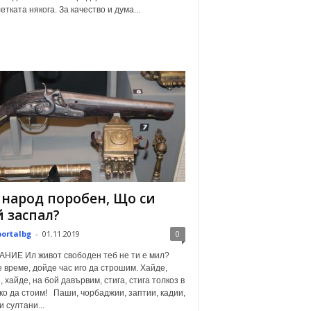
етката някога. За качество и дума...
 народ поробен, Що си
 заспал?
portalbg
-
01.11.2019
0
НИЕ Ил живот свободен теб не ти е мил?
 време, дойде час иго да строшим. Хайде,
, хайде, на бой давървим, стига, стига толкоз в
о да стоим! Паши, чорбаджии, заптии, кадии,
и султани...