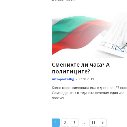
Сменихте ли часа? А
политиците?
info-portalbg
-
27.10.2019
Колко много символика има в днешния 27 окт
Само един път в годината печелим един час
повече!
...
1
2
3
11