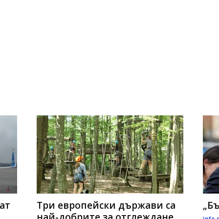
ат
Три европейски държави са
„Бъ
най-добрите за отглеждане
info-