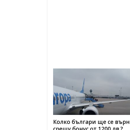
Колко българи ще се върн
срещу бонус от 1200 лв.?