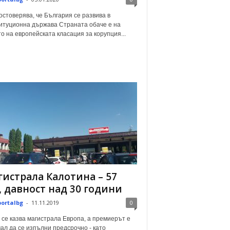
остоверява, че България се развива в
итуционна държава Страната обаче е на
о на европейската класация за корупция...
истрала Калотина – 57
, давност над 30 години
portalbg
-
11.11.2019
0
 се казва магистрала Европа, а премиерът е
ал да се изпълни предсрочно - като