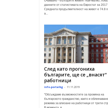
Очаквано - българите живеят най-малко, пока
данните от статистиката на Евростат за 2017 
Средната продължителност на живот е 74.8 г
а...
След като прогониха
българите, ще се „внасят“
работници
info-portalbg
-
11.11.2019
"Обсъждаме възможностите за промяна на
българското гражданство, както и облекчаван
режима за влизане на работници от трети стр
В момента, в...