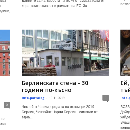
зват
Данните са на Евростат, а 80 % от сумата идва от
петил
г.
хора, които живеят в рамките на ЕС. За...
одини,
Берлинската стена – 30
Ей,
години по-късно
тъй
info-portalbg
-
10.11.2019
0
info-
0
Чекпойнт Чарли, средата на октомври 2019.
ВОЗВА
Берлин, Чекпойнт Чарли Берлин - символи от
Дойде
една...
хайде
е на
Влашк
ани.
келяв