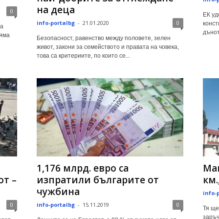
на деца
0
ЕК уд
info-portalbg
-
21.01.2020
0
конст
за
дънот
няма
Безопасност, равенство между половете, зелен
живот, закони за семейството и правата на човека,
това са критериите, по които се...
1,176 млрд. евро са
Маг
т –
изпратили българите от
км.
чужбина
info-
0
info-portalbg
-
15.11.2019
0
Тя ще
заръч