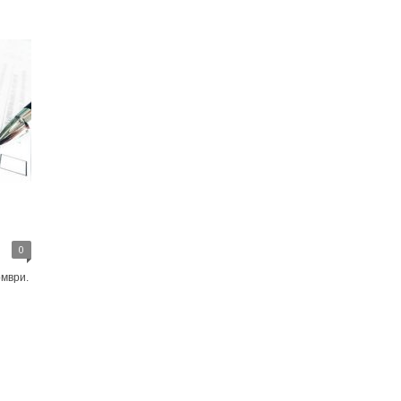
0
омври.