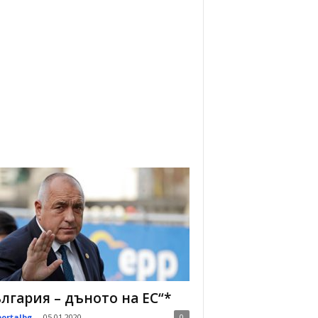
лгария – дъното на ЕС“*
portalbg
-
05.01.2020
0