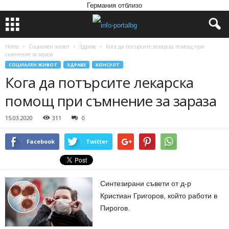
Германия отблизо
Home
Социален живот
Здраве
Кога да потърсите лекарска помощ при
съмнение за зараза
СОЦИАЛЕН ЖИВОТ
ЗДРАВЕ
КОНСУЛТ
Кога да потърсите лекарска
помощ при съмнение за зараза
15.03.2020
311
0
Facebook
Twitter
Синтезирани съвети от д-р
Кристиан Григоров, който работи в
Пирогов.