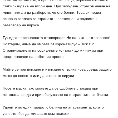
стабилизиране на втори ден. При забързан, стресов начин на
живот няма и да разберете, че сте болни. Това ви прави
основна заплаха за страната – постоянен и подвижен
резервоар на вируса.
Тук идва персоналната отговорност. Не паника – отговорност!
Повтарям, няма да умрете от коронавирус – виж т. 2.
Ограничаването на социалните контакти до минимум при
продължаване на работния процес.
Мийте се при влизане и излизане от всяка нова среда, защото
може да внесете или да изнесете вируси.
Носете маска, ако можете да се сдобиете с такава при
контактна среда и при обслужване на възрастните ви близки.
Удряйте по един парцал с белина на апартамента, когато
успеете, без да минавате към психози.