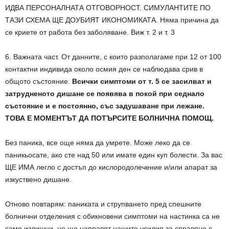
ИДВА ПЕРСОНАЛНАТА ОТГОВОРНОСТ. СИМУЛАНТИТЕ ПО
ТАЗИ СХЕМА ЩЕ ДОУБИЯТ ИКОНОМИКАТА. Няма причина да
се криете от работа без заболяване. Виж т. 2 и т. 3
6. Важната част. От данните, с които разполагаме при 12 от 100
контактни индивида около осмия ден се наблюдава срив в
общото състояние.
Всички симптоми от т. 5 се засилват и
затрудненото дишане се появява в покой при седнало
състояние и е постоянно, със задушаване при лежане.
ТОВА Е МОМЕНТЪТ ДА ПОТЪРСИТЕ БОЛНИЧНА ПОМОЩ.
Без паника, все още няма да умрете. Може леко да се
паникьосате, ако сте над 50 или имате един куп болести. За вас
ЩЕ ИМА легло с достъп до кислородолечение и/или апарат за
изкуствено дишане.
Отново повтарям: паниката и струпването пред спешните
болнични отделения с обикновени симптоми на настинка са не
само излишни, но ще направят нашите усилия за справяне с