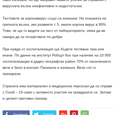
вирусната вълна неефективни и недостатъчни.
Тестовете за коронавирус също са излишни. На опашката на
грипната вълна, ако развиете т. 5, имате корона вирус в 90%.
Това, че ще го видите на лист от лабораторията, няма да ви
накара да се почувствате по-добре.
При нужда от хоспитализация ще бъдете тествани така или
иначе. По данни на институт Робърт Кох при наличие на 10 000
хоспитализации в даден географски район 70% от населението
вече е било в контакт. Паниката е излишна. Вече сте го
прекарали.
Страната има материален и медицински персонал да се справи
с Covid – 19 само с активното участие на гражданите си. Затова
е целият световен панаир.
Facebook
Twitter