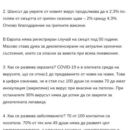
2. Шансът да умрете от новият вирус продължава да е 2,3% по-
голям от смъртта от грипен сезонен щам – 2% срещу 4,3%.
Отново благодарение на грипните ваксини.
В Европа няма регистриран случай на смърт под 50 години.
Масово става дума за декомпенсиране на актуални хронични
състояния, които са опасни за живота при всяка пневмония.
3. Как се развива заразата? COVID-19 е в златната среда на
вирусите, що се отнас1 до предаването от човек на човек. Това
в цифри означава, че в стая със 100 души се очаква 70 да имат
инокулация (закрепяне) на вирус при внасяне на патоген. При
останалите 30% вирусът няма да успее да се закрепи за
дихателната лигавица.
4. Как се развива заболяването? 70 от 100 контактни са
носители. 70% от тях или 49 души няма да развият цял
симптомокомплекс, а единична кашлица, неразположение и