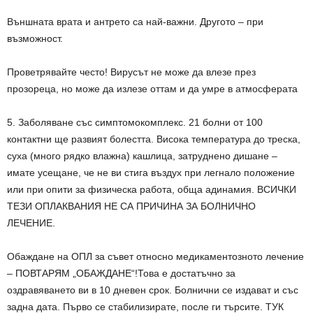
Външната врата и антрето са най-важни. Другото – при
възможност.
Проветрявайте често! Вирусът не може да влезе през
прозореца, но може да излезе оттам и да умре в атмосферата
5. Заболяване със симптомокомплекс. 21 болни от 100
контактни ще развият болестта. Висока температура до треска,
суха (много рядко влажна) кашлица, затруднено дишане –
имате усещане, че не ви стига въздух при легнало положение
или при опити за физическа работа, обща адинамия. ВСИЧКИ
ТЕЗИ ОПЛАКВАНИЯ НЕ СА ПРИЧИНА ЗА БОЛНИЧНО
ЛЕЧЕНИЕ.
Обаждане на ОПЛ за съвет относно медикаментозното лечение
– ПОВТАРЯМ „ОБАЖДАНЕ“!Това е достатъчно за
оздравяването ви в 10 дневен срок. Болнични се издават и със
задна дата. Първо се стабилизирате, после ги търсите. ТУК