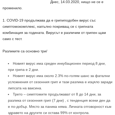
Днес, 14.03.2020, нищо не се е
променило.
1. COVID-19 продължава да е грипиподобен вирус със
симптомокомплекс, напълно покриващ се с грипната
комбинация за годината. Вирусът е различим от грипен щам
само с тест.
Разликите са основно три/
Новият вирус има среден инкубационен период 8 дни,
при грипа е 2 дни.
Новият вирус има около 2.3% по-голям шанс за фатални
усложнения от сезонния грип и тази разлика е изцяло заради
липсата на ваксина.
Трето – симптомите продължават от 8 до 14 дни, за
разлика от сезонния грип (7 дни) , с тенденция всеки ден да
е по-добър. Място за паника няма. Личната отговорност към
здравето на другите си остава 99% от контрола.