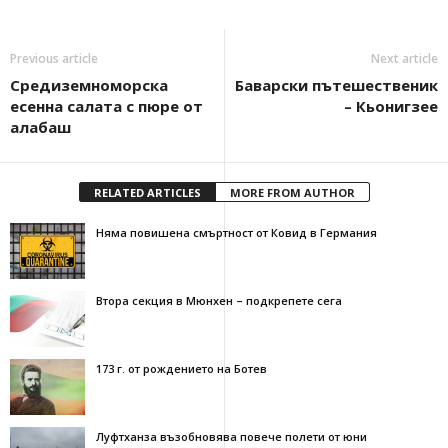
Previous article
Next article
Средиземноморска
Баварски пътешественик
есенна салата с пюре от
– Кьонигзее
алабаш
RELATED ARTICLES
MORE FROM AUTHOR
Няма повишена смъртност от Ковид в Германия
Втора секция в Мюнхен – подкрепете сега
173 г. от рождението на Ботев
Луфтханза възобновява повече полети от юни