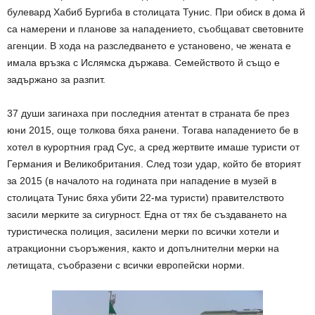
булевард Хабиб Бургиба в столицата Тунис. При обиск в дома й
са намерени и планове за нападението, съобщават световните
агенции. В хода на разследването е установено, че жената е
имала връзка с Ислямска държава. Семейството й също е
задържано за разпит.
37 души загинаха при последния атентат в страната бе през
юни 2015, още толкова бяха ранени. Тогава нападението бе в
хотел в курортния град Сус, а сред жертвите имаше туристи от
Германия и Великобритания. След този удар, който бе вторият
за 2015 (в началото на годината при нападение в музей в
столицата Тунис бяха убити 22-ма туристи) правителството
засили мерките за сигурност. Една от тях бе създаването на
туристическа полиция, засилени мерки по всички хотели и
атракционни съоръжения, както и допълнителни мерки на
летищата, съобразени с всички европейски норми.