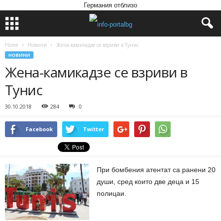
Германия отблизо
Home
Новини
Жена-камикадзе се взриви в Тунис
НОВИНИ
Жена-камикадзе се взриви в
Тунис
30.10.2018
284
0
Facebook
Twitter
При бомбения атентат са ранени 20
души, сред които две деца и 15
полицаи.