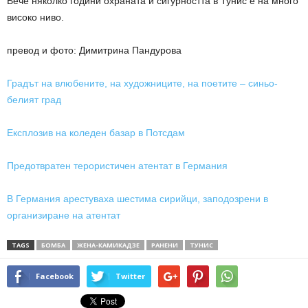
Вече няколко години охраната и сигурността в Тунис е на много
високо ниво.
превод и фото: Димитрина Пандурова
Градът на влюбените, на художниците, на поетите – синьо-
белият град
Експлозив на коледен базар в Потсдам
Предотвратен терористичен атентат в Германия
В Германия арестуваха шестима сирийци, заподозрени в
организиране на атентат
TAGS
БОМБА
ЖЕНА-КАМИКАДЗЕ
РАНЕНИ
ТУНИС
Facebook
Twitter