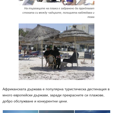
На търговците на плажа е забранено да прредлагат
стоката си между чадърите, полицията наблюдава и
това
Африканската държава е популярна туристическа дестинация в
много европейски държави, заради прекрасните си плажове,
добро обслужване и конкурентни цени.