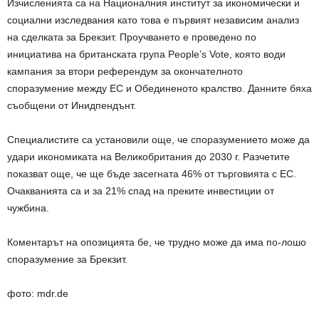
Изчисленията са на Националния институт за икономически и
социални изследвания като това е първият независим анализ
на сделката за Брекзит. Проучването е проведено по
инициатива на британската група People’s Vote, която води
кампания за втори референдум за окончателното
споразумение между ЕС и Обединеното кралство. Данните бяха
съобщени от Инидпендънт.
Специалистите са установили още, че споразумението може да
удари икономиката на Великобритания до 2030 г. Разчетите
показват още, че ще бъде засегната 46% от търговията с ЕС.
Очакванията са и за 21% спад на преките инвестиции от
чужбина.
Коментарът на опозицията бе, че трудно може да има по-лошо
споразумение за Брекзит.
фото: mdr.de