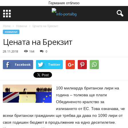
Германия отблизо
Home
Новини
Цената на Брекзит
НОВИНИ
Цената на Брекзит
28.11.2018
164
0
Facebook
Twitter
100 милиарда британски лири на
година – толкова ще плати
Обединеното кралство за
излизането от ЕС. Това означава, че
всеки британски гражданин ще трябва да дава по 1090 лири от
своя годишен бюджет в продължение на едно десетилетие.