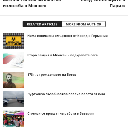
изложба в Мюнхен
Париж
RELATED ARTICLES
MORE FROM AUTHOR
Няма повишена смъртност от Ковид в Германия
Втора секция в Мюнхен – подкрепете сега
173 г. от рождението на Ботев
Луфтханза възобновява повече полети от юни
Стотици се връщат на работа в Бавария