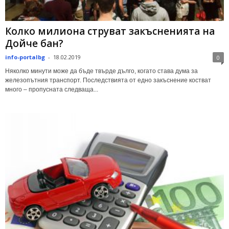
Колко милиона струват закъсненията на
Дойче бан?
info-portalbg
-
18.02.2019
0
Няколко минути може да бъде твърде дълго, когато става дума за
железопътния транспорт. Последствията от едно закъснение костват
много – пропусната следваща...