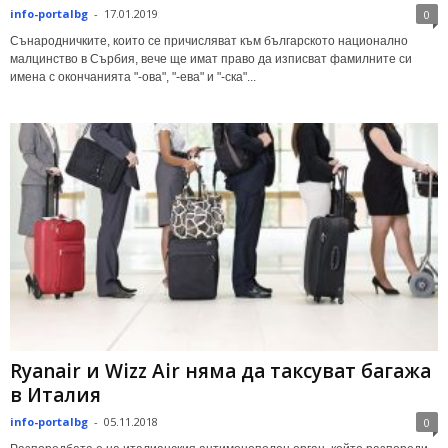
info-portalbg
-
17.01.2019
0
Сънародничките, които се причисляват към българското национално
малцинство в Сърбия, вече ще имат право да изписват фамилните си
имена с окончанията "-ова", "-ева" и "-ска"...
Ryanair и Wizz Air няма да таксуват багажа
в Италия
info-portalbg
-
05.11.2018
0