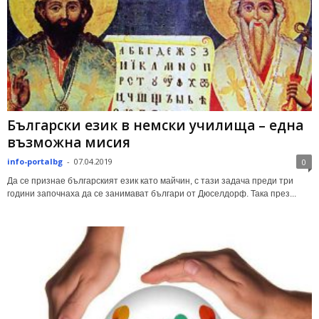
Български език в немски училища – една
възможна мисия
info-portalbg
-
07.04.2019
0
Да се признае българският език като майчин, с тази задача преди три
години започнаха да се занимават българи от Дюселдорф. Така през...