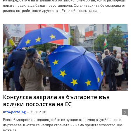
Разпоредбата е на италианския антимонополен орган, който разпореди
новите правила да бъдат преустановени. Организацията бе сезирана от
редица потребителски дружества. Ето и обосновката на...
Консулска закрила за българите във
всички посолства на ЕС
info-portalbg
-
31.10.2018
0
Всеки български гражданин, който се нуждае от помощ в чужбина, но в
държавата, в която се намира страната ни няма представителство, ще
може да...