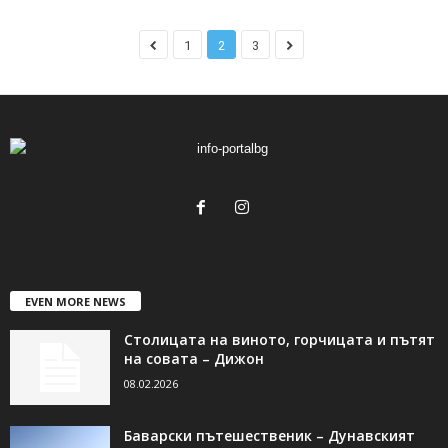
1
2
3
EVEN MORE NEWS
Столицата на виното, горчицата и пътят
на совата – Дижон
08.02.2026
Баварски пътешественик – Дунавският