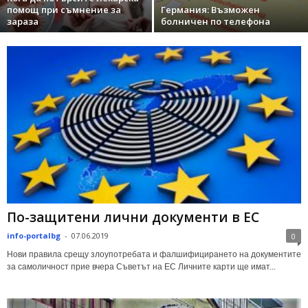
помощ при съмнение за
Германия: Възможен
зараза
болничен по телефона
По-защитени лични документи в ЕС
info-portalbg
-
07.06.2019
0
Нови правила срещу злоупотребата и фалшифицирането на документите
за самоличност прие вчера Съветът на ЕС Личните карти ще имат...