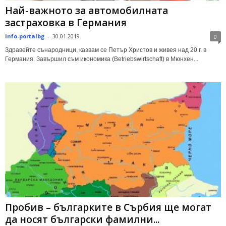
Най-важното за автомобилната
застраховка в Германия
info-portalbg
-
30.01.2019
0
Здравейте сънародници, казвам се Петър Христов и живея над 20 г. в
Германия. Завършил съм икономика (Betriebswirtschaft) в Мюнхен...
Пробив – българките в Сърбия ще могат
да носят български фамилни...