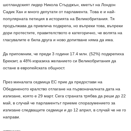
шотландският лидер Никола Стърджън, кметът на Лондон
Садик Хан и много депутати от парламента. Това е и най-
популярната петиция в историята на Великобритания. Тя
продължава да привлича подкрепа, но въпреки това, въпреки
дори протестите, правителството е категорично, че волята на
гласувалите е била друга и ново допитване няма да има.
Да припомним, че преди 3 години 17.4 млн. (52%) подкрепиха
Брекзит, а 48% изразиха желанието си Великобритания да
остане в европейската общност.
През миналата седмица ЕС прие да предостави на
Обединеното кралство отлагане на първоначалната дата на
излизане, която е 29 март. Сега страната трябва да реши до 22
май, в случай че парламентът приеме споразумението за
излизане следващите седмици и до 12 април, в случай че не го
направи.