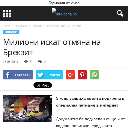
Германия отблизо
Home
Новини
Милиони искат отмяна на Брекзит
НОВИНИ
Милиони искат отмяна на
Брекзит
25.03.2019
70
0
Facebook
Twitter
5 млн. заявиха своята подкрепа в
специална петиция в интернет
Документът бе подкрепен също и от
водещи политици, сред които