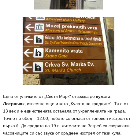
Една от уличките от „Свети Марк“ отвежда до
кулата
Лотршчак,
известна още и като „Кулата на крадците“. Тя е от
13 век и е единствената останала от укрепленията на града.
Точно по обед – 12:00, небето се оглася от топовен изстрел от
върха й. До средата на 19 в. жителите на Загреб са сверявали
часовниците си със звука от оръдеен изстрел от тази кула.