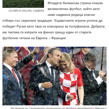
Младата балканска страна показа
великолепен футбол, който като
OLYMPUS DIGITAL CAMERA
ниво надмина редица класни
отбори със сериозни традиции. Хърватските играчи успяха да
победят Русия като така се класираха за полуфинала. Добрата
им тактика ги изпрати на финал срещу един от старите
футболни титани на Европа – Франция.
На финала на Световното първенство по фубтол президентът Макрон и