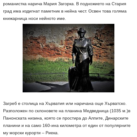
романистка нарича Мария Загорка. В подножието на Стария
град има издигнат паметник в нейна чест. Освен това голяма
книжарница носи нейното име.
Загреб е столица на Хърватия или наричана още Хърватско.
Разположен по склоновете на планина Медведница (1035 м.)в
Панонската низина, която се простира до Алпите, Динарските
планини и на само 160-ина километра от един от популярните
му морски курорти – Риека.