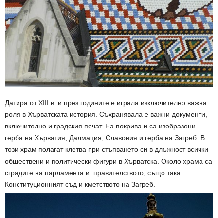
Датира от XIII в. и през годините е играла изключително важна
роля в Хърватската история. Съхранявала е важни документи,
включително и градския печат. На покрива и са изобразени
герба на Хърватия, Далмация, Славония и герба на Загреб. В
този храм полагат клетва при стъпването си в длъжност всички
обществени и политически фигури в Хърватска. Около храма са
сградите на парламента и правителството, също така
Конституционният съд и кметството на Загреб.