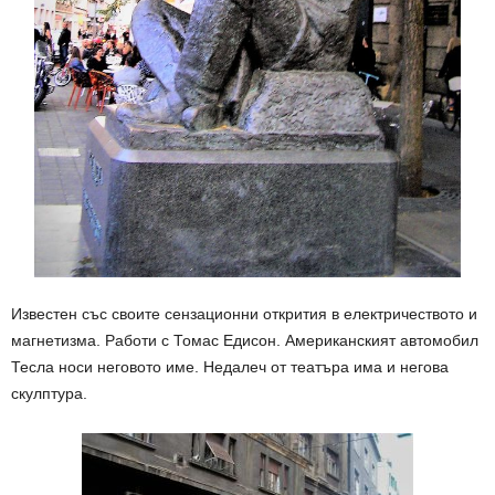
Известен със своите сензационни открития в електричеството и
магнетизма. Работи с Томас Едисон. Американският автомобил
Тесла носи неговото име. Недалеч от театъра има и негова
скулптура.