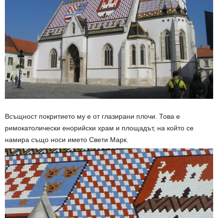
Всъщност покритието му е от глазирани плочи. Това е
римокатолически енорийски храм и площадът, на който се
намира също носи името Свети Марк.