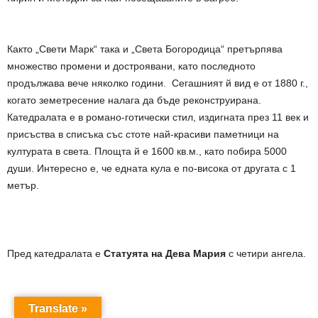
Както „Свети Марк“ така и „Света Богородица“ претърпява
множество промени и достроявани, като последното
продължава вече няколко години. Сегашният й вид е от 1880 г.,
когато земетресение налага да бъде реконструирана.
Катедралата е в романо-готически стил, издигната през 11 век и
присъства в списъка със стоте най-красиви паметници на
културата в света. Площта й е 1600 кв.м., като побира 5000
души. Интересно е, че едната кула е по-висока от другата с 1
метър.
Пред катедралата е
Статуята на Дева Мария
с четири ангела.
Translate »