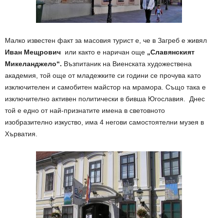
Малко известен факт за масовия турист е, че в Загреб е живял
Иван Мещрович
или както е наричан още
„Славянският
Микеланджело“.
Възпитаник на Виенската художествена
академия, той още от младежките си години се прочува като
изключителен и самобитен майстор на мрамора. Също така е
изключително активен политически в бивша Югославия. Днес
той е едно от най-признатите имена в световното
изобразително изкуство, има 4 негови самостоятелни музея в
Хърватия.