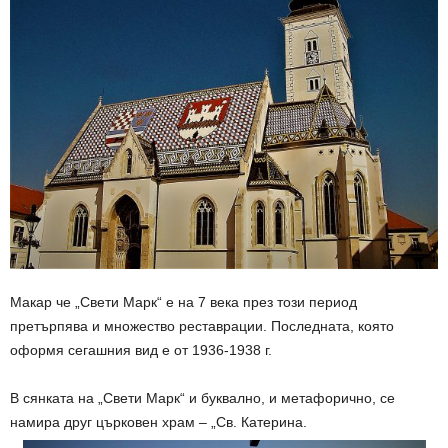
Макар че „Свети Марк“ е на 7 века през този период
претърпява и множество реставрации. Последната, която
оформя сегашния вид е от 1936-1938 г.
В сянката на „Свети Марк“ и буквално, и метафорично, се
намира друг църковен храм – „Св. Катерина.