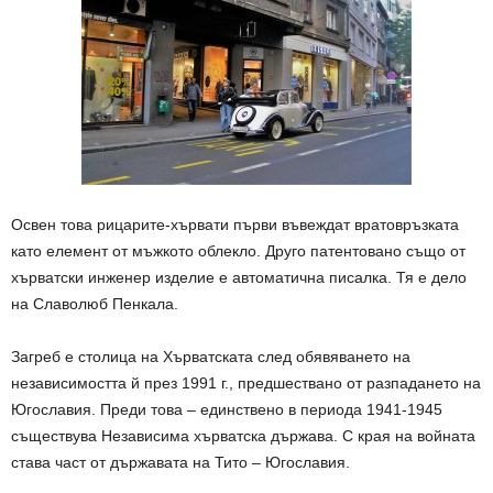
Освен това рицарите-хървати първи въвеждат вратовръзката
като елемент от мъжкото облекло. Друго патентовано също от
хърватски инженер изделие е автоматична писалка. Тя е дело
на Славолюб Пенкала.
Загреб е столица на Хърватската след обявяването на
независимостта й през 1991 г., предшествано от разпадането на
Югославия. Преди това – единствено в периода 1941-1945
съществува Независима хърватска държава. С края на войната
става част от държавата на Тито – Югославия.