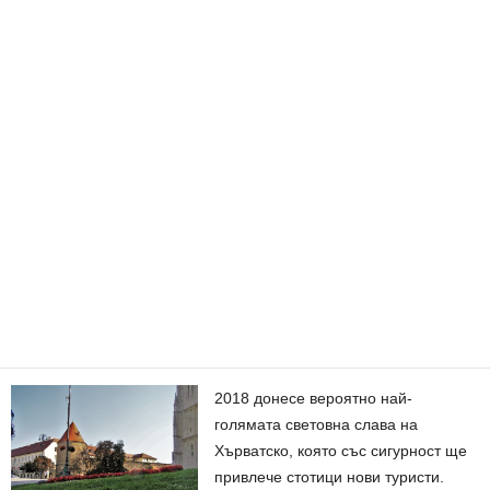
2018 донесе вероятно най-
голямата световна слава на
Хърватско, която със сигурност ще
привлече стотици нови туристи.