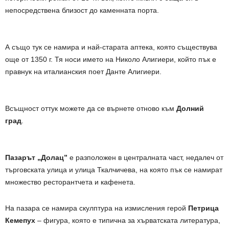
непосредствена близост до каменната порта.
А също тук се намира и най-старата аптека, която съществува
още от 1350 г. Тя носи името на Николо Алигиери, който пък е
правнук на италианския поет Данте Алигиери.
Всъщност оттук можете да се върнете отново към
Долний
град
.
Пазарът „Долац”
е разположен в централната част, недалеч от
търговската улица и улица Ткалчичева, на която пък се намират
множество ресторантчета и кафенета.
На пазара се намира скулптура на измисления герой
Петрица
Кемепух
– фигура, която е типична за хърватската литература,