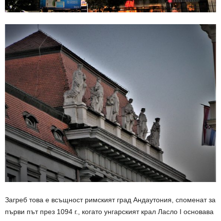
Загреб това е всъщност римският град Андаутония, споменат за
първи път през 1094 г., когато унгарският крал Ласло I основава