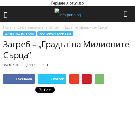
Германия отблизо
Home
Да пътешестваме
Загреб – „Градът на Милионите Сърца“
ДА ПЪТЕШЕСТВАМЕ
КУЛТУРА И ТУРИЗЪМ
Загреб – „Градът на Милионите
Сърца“
06.08.2018
1078
1
Facebook
Twitter