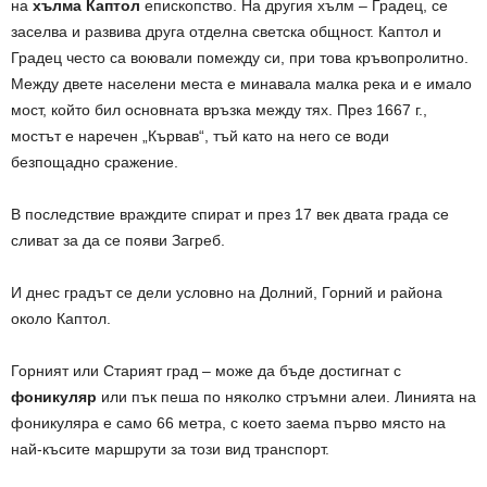
на
хълма Каптол
епископство. На другия хълм – Градец, се
заселва и развива друга отделна светска общност. Каптол и
Градец често са воювали помежду си, при това кръвопролитно.
Между двете населени места е минавала малка река и е имало
мост, който бил основната връзка между тях. През 1667 г.,
мостът е наречен „Кървав“, тъй като на него се води
безпощадно сражение.
В последствие враждите спират и през 17 век двата града се
сливат за да се появи Загреб.
И днес градът се дели условно на Долний, Горний и района
около Каптол.
Горният или Старият град – може да бъде достигнат с
фоникуляр
или пък пеша по няколко стръмни алеи. Линията на
фоникуляра е само 66 метра, с което заема първо място на
най-късите маршрути за този вид транспорт.