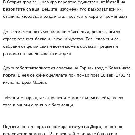
В Стария град се и намира вероятно единственият
Музей на
разбитите сърца.
Вещите, изложени тук, разкриват всички
етапи на любовта и раздялата, през които хората преминават.
До всеки експонат има писмени обяснения, разказващи за
страст, ревност, болка и искрени чувства. Тези спомени са
събрани от целия свят и всеки може да остави предмет и
разкаже на листче своята история.
Друга забележителност от списъка на Горний град е
Каменната
порта
. В нея се крие оцелялата при пожар през 18 век (1731 г.)
икона на Дева Мария.
Местните вярват, че отправените молитви тук се сбъдват за
това и винаги е пълно с богомолци.
Под каменната порта се намира
статуя на Дора
, героят на
исторически роман от 18-ти век, който живял с баща си в