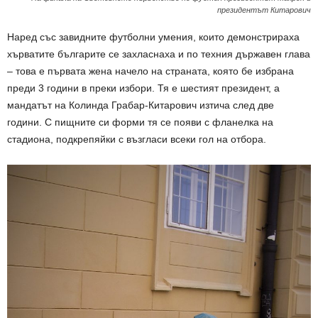
президентът Китарович
Наред със завидните футболни умения, които демонстрираха
хърватите българите се захласнаха и по техния държавен глава
– това е първата жена начело на страната, която бе избрана
преди 3 години в преки избори. Тя е шестият президент, а
мандатът на Колинда Грабар-Китарович изтича след две
години. С пищните си форми тя се появи с фланелка на
стадиона, подкрепяйки с възгласи всеки гол на отбора.