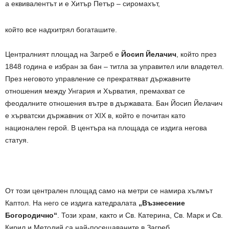
а еквивалентът и е Хитър Петър – сиромахът,
който все надхитрял богаташите.
Централният площад на Загреб е
Йосип Йелачич
, който през
1848 година е избран за бан – титла за управител или владетел.
През неговото управление се прекратяват държавните
отношения между Унгария и Хърватия, премахват се
феодалните отношения вътре в държавата. Бан Йосип Йелачич
е хърватски държавник от XIX в, който е почитан като
национален герой. В центъра на площада се издига негова
статуя.
От този централен площад само на метри се намира хълмът
Каптол. На него се издига катедралата
„Възнесение
Богородично“
. Този храм, както и Св. Катерина, Св. Марк и Св.
Кирил и Методий са най-посещаваните в Загреб.