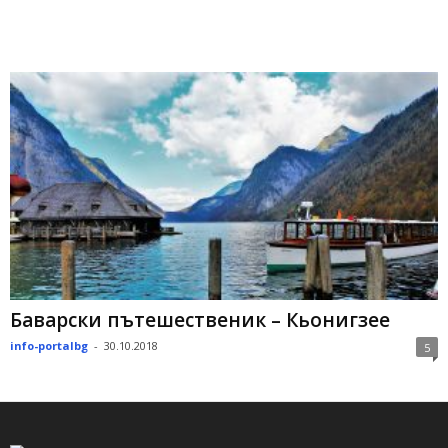
Баварски пътешественик – Кьонигзее
info-portalbg
-
30.10.2018
5