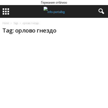
Германия отблизо
Home
Tags
орлово гнездо
Tag: орлово гнездо