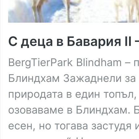
С деца в Бавария II 
BergTierPark Blindham –
Блиндхам Зажаднели за 
природата в един топъл,
озоваваме в Блиндхам. Б
есен, но тогава застудя 